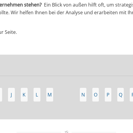
nternehmen stehen?
Ein Blick von außen hilft oft, um strateg
te. Wir helfen Ihnen bei der Analyse und erarbeiten mit I
r Seite.
J
K
L
M
N
O
P
Q