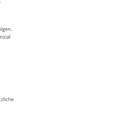
h
olgen.
nzial
zliche