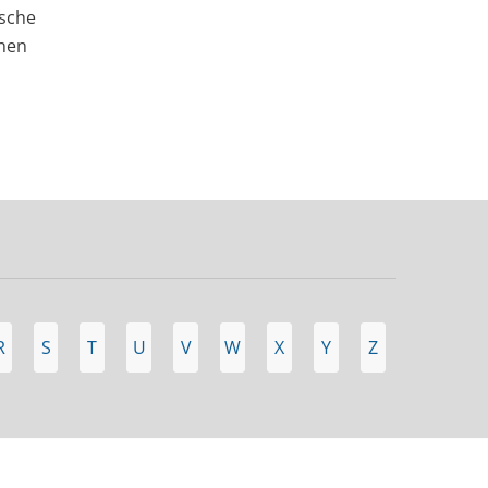
ische
hnen
R
S
T
U
V
W
X
Y
Z