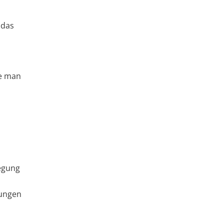
 das
ie man
wegung
tungen