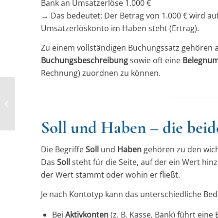
Bank an Umsatzerlöse 1.000 €
→
Das bedeutet: Der Betrag von 1.000 € wird au
Umsatzerlöskonto im Haben steht (Ertrag).
Zu einem vollständigen Buchungssatz gehören
Buchungsbeschreibung
sowie oft eine
Belegnu
Rechnung) zuordnen zu können.
Buchhalter als freier Mitarbeiter bei
einem Steuerberater
Soll und Haben – die beid
Die Begriffe
Soll
und
Haben
gehören zu den wich
Das
Soll
steht für die Seite, auf der ein Wert
hin
der Wert stammt oder wohin er fließt.
Je nach Kontotyp kann das unterschiedliche Be
Bei
Aktivkonten
(z. B. Kasse, Bank) führt ein